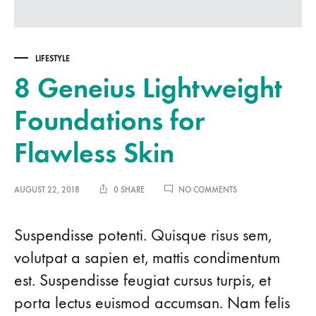
LIFESTYLE
8 Geneius Lightweight
Foundations for
Flawless Skin
ON
AUGUST 22, 2018
0 SHARE
NO COMMENTS
8
GENEIUS
LIGHTWEIGHT
Suspendisse potenti. Quisque risus sem,
FOUNDATIONS
volutpat a sapien et, mattis condimentum
FOR
FLAWLESS
est. Suspendisse feugiat cursus turpis, et
SKIN
porta lectus euismod accumsan. Nam felis